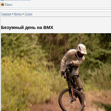
Юмор
Главная
»
Видео
»
Спорт
Безумный день на BMX