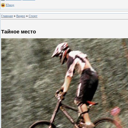
Юмор
Главная
»
Видео
»
Спорт
Тайное место