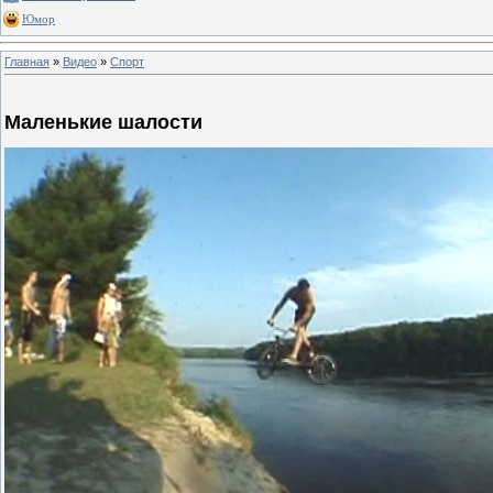
Юмор
Главная
»
Видео
»
Спорт
Маленькие шалости