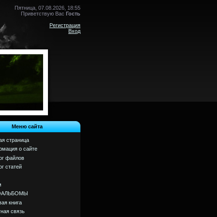
Пятница, 07.08.2026, 18:55
Приветствую Вас
Гость
Регистрация
Вход
Меню сайта
ая страница
мация о сайте
ог файлов
ог статей
м
ОАЛЬБОМЫ
вая книга
ная связь