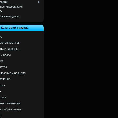
рафии
ная информация
О
ия в конкурсах
Категории раздела
ое
ьютерные игры
ота и здоровье
 и блоги
ка
ство
шествия и события
лечения
алы
т
спорт
мы и анимация
и и образование
р