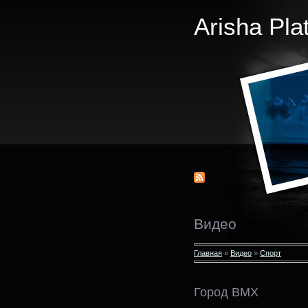
Arisha Pla
Видео
Главная
»
Видео
»
Спорт
Город BMX