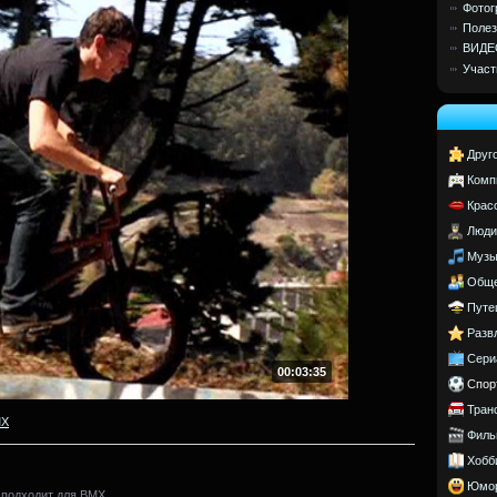
Фотог
Полез
ВИДЕ
Участ
Друг
Комп
Крас
Люди
Музы
Обще
Путе
Разв
Сери
00:03:35
Спор
Тран
MX
Филь
Хобб
Юмо
 подходит для BMX.