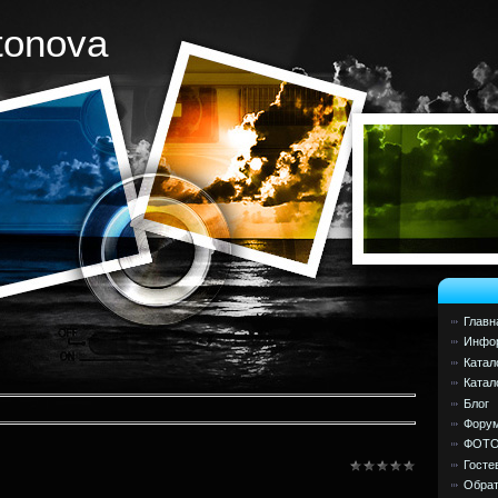
tonova
Главн
Инфор
Катал
Катал
Блог
Фору
ФОТ
Госте
Обрат