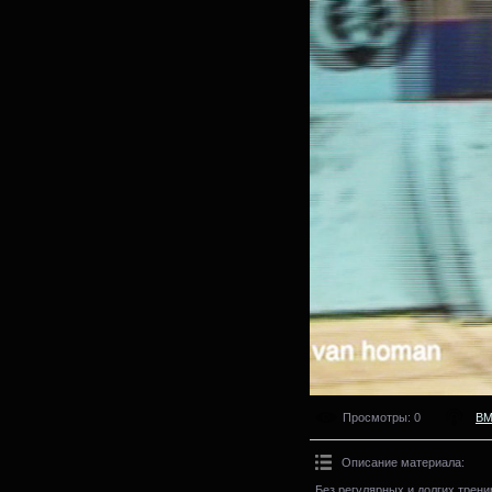
Просмотры
: 0
B
Описание материала
:
Без регулярных и долгих трен