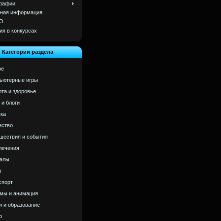
рафии
ная информация
О
ия в конкурсах
Категории раздела
ое
ьютерные игры
ота и здоровье
 и блоги
ка
ство
шествия и события
лечения
алы
т
спорт
мы и анимация
и и образование
р