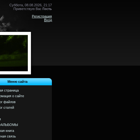
Суббота, 08.08.2026, 21:17
Приветствую Вас
Гость
Регистрация
Вход
Меню сайта
ая страница
мация о сайте
ог файлов
ог статей
м
ОАЛЬБОМЫ
вая книга
ная связь