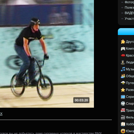
Фотог
Полез
ВИДЕ
Участ
Друг
Комп
Крас
Люди
Музы
Обще
Путе
Разв
Сери
00:03:20
Спор
Тран
MX
Филь
Хобб
Юмо
ировок вы не добьетесь даже скромных успехов в мастерстве BMX.