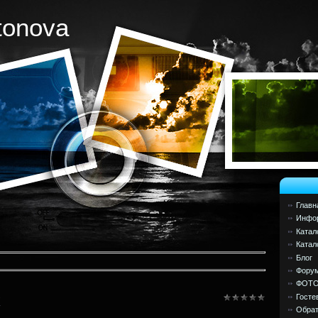
tonova
Главн
Инфор
Катал
Катал
Блог
Фору
ФОТ
Госте
X
Обрат