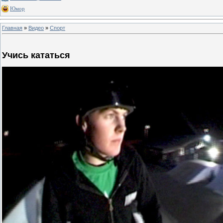
Юмор
Главная
»
Видео
»
Спорт
Учись кататься