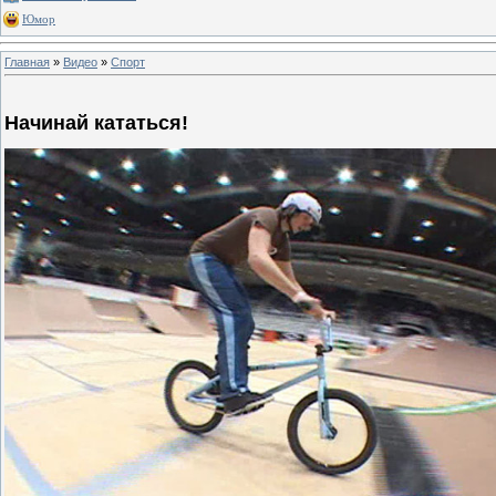
Юмор
Главная
»
Видео
»
Спорт
Начинай кататься!