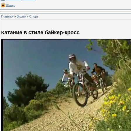
Юмор
Главная
»
Видео
»
Спорт
Катание в стиле байкер-кросс