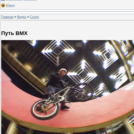
Юмор
Главная
»
Видео
»
Спорт
Путь BMX