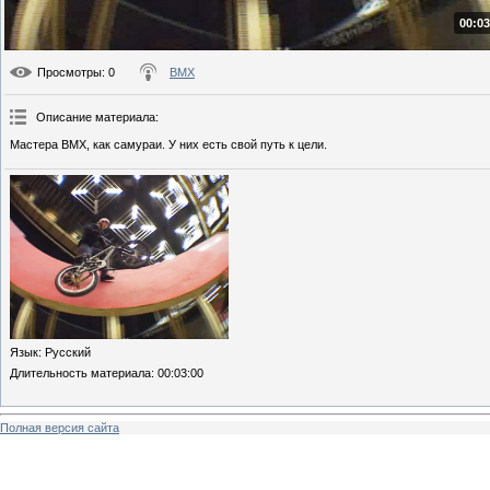
00:03
Просмотры
: 0
BMX
Описание материала
:
Мастера BMX, как самураи. У них есть свой путь к цели.
Язык
: Русский
Длительность материала
: 00:03:00
Полная версия сайта