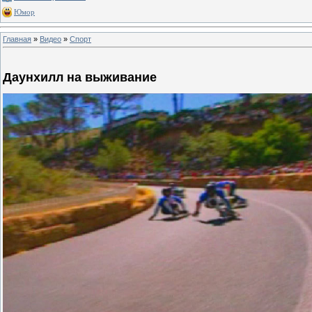
Юмор
Главная
»
Видео
»
Спорт
Даунхилл на выживание