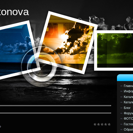
tonova
Главн
Инфор
Катал
Катал
Блог
Фору
ФОТ
Госте
»
Обрат