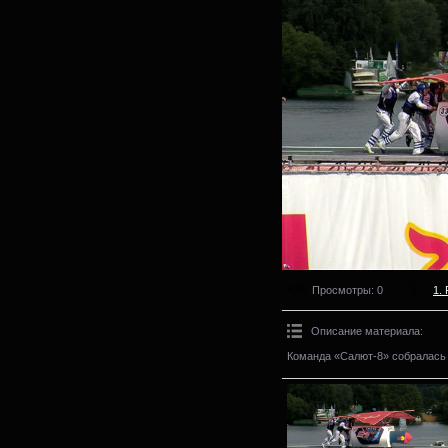
Просмотры
: 0
1. 
Описание материала
:
Команда «Салют-8» собралась в