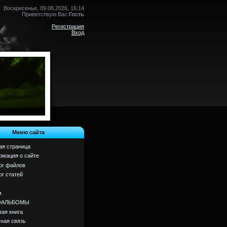
Воскресенье, 09.08.2026, 16:14
Приветствую Вас
Гость
Регистрация
Вход
Меню сайта
ая страница
мация о сайте
ог файлов
ог статей
м
ОАЛЬБОМЫ
вая книга
ная связь