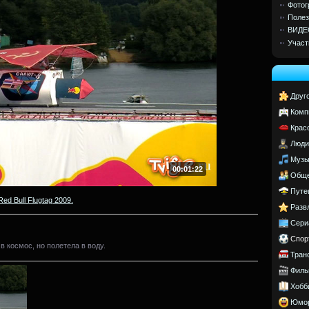
Фотог
Полез
ВИДЕ
Участ
Друг
Комп
Крас
Люди
Музы
00:01:22
Обще
Путе
Red Bull Flugtag 2009.
Разв
Сери
Спор
 космос, но полетела в воду.
Тран
Филь
Хобб
Юмо