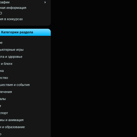
рафии
ная информация
О
ия в конкурсах
Категории раздела
ое
ьютерные игры
ота и здоровье
 и блоги
ка
ство
шествия и события
лечения
алы
т
спорт
мы и анимация
и и образование
р