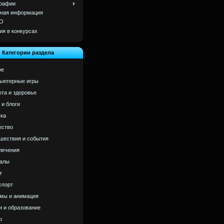
рафии
ная информация
О
ия в конкурсах
Категории раздела
ое
ьютерные игры
ота и здоровье
 и блоги
ка
ство
шествия и события
лечения
алы
т
спорт
мы и анимация
и и образование
р