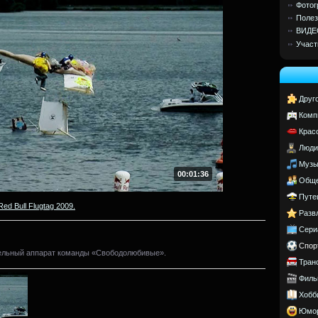
Фотог
Полез
ВИДЕ
Участ
Друг
Комп
Крас
Люди
Музы
00:01:36
Обще
Путе
Red Bull Flugtag 2009.
Разв
Сери
Спор
ельный аппарат команды «Свободолюбивые».
Тран
Филь
Хобб
Юмо