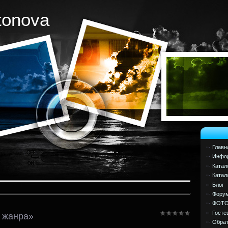
tonova
Главн
Инфор
Катал
Катал
Блог
Фору
ФОТ
Госте
 жанра»
Обрат