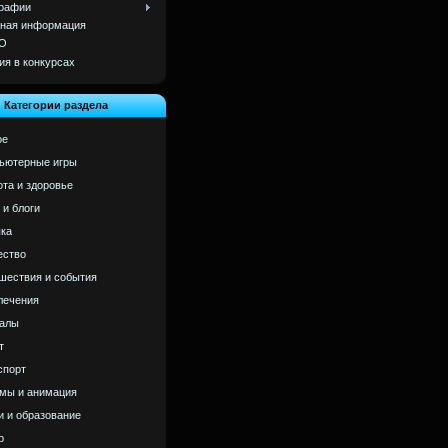
рафии
ная информация
О
ия в конкурсах
Категории раздела
ое
ьютерные игры
ота и здоровье
 и блоги
ка
ство
шествия и события
лечения
алы
т
спорт
мы и анимация
и и образование
р