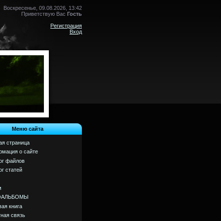
Воскресенье, 09.08.2026, 13:42
Приветствую Вас
Гость
Регистрация
Вход
Меню сайта
ая страница
мация о сайте
ог файлов
ог статей
м
ОАЛЬБОМЫ
вая книга
ная связь