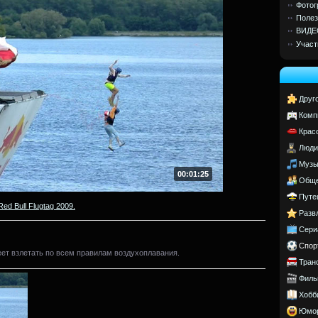
Фотог
Полез
ВИДЕ
Участ
Друг
Комп
Крас
Люди
Музы
00:01:25
Обще
Путе
Red Bull Flugtag 2009.
Разв
Сери
Спор
ет взлетать по всем правилам воздухоплавания.
Тран
Филь
Хобб
Юмо