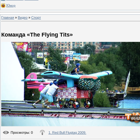
Юмор
Главная
»
Видео
»
Спорт
Команда «The Flying Tits»
00:02
Просмотры
: 0
1. Red Bull Flugtag 2009.