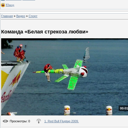
Юмор
Главная
»
Видео
»
Спорт
Команда «Белая стрекоза любви»
00:01
Просмотры
: 0
1. Red Bull Flugtag 2009.