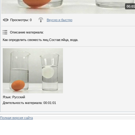
00:01
Просмотры
: 0
Вкусно и быстро
Описание материала
:
Как определить свежесть яиц.Состав:яйца, вода.
Язык
: Русский
Длительность материала
: 00:01:01
Полная версия сайта