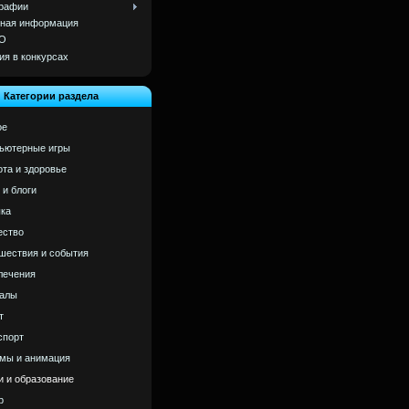
рафии
ная информация
О
ия в конкурсах
Категории раздела
ое
ьютерные игры
ота и здоровье
 и блоги
ка
ство
шествия и события
лечения
алы
т
спорт
мы и анимация
и и образование
р