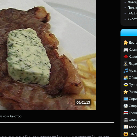
Фотог
Полез
ВИДЕ
Участ
Друг
Комп
Крас
Люди
Музы
Обще
Путе
Разв
Сери
00:01:13
Спор
Тран
усно и быстро
Филь
Хобб
Юмо
 вкусного мяса.Состав:говядина — 1 кусок;сок лимона — 1 столовая