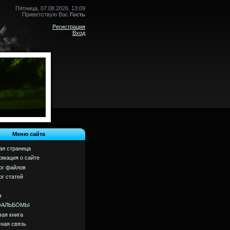
Пятница, 07.08.2026, 13:09
Приветствую Вас
Гость
Регистрация
Вход
Меню сайта
ая страница
мация о сайте
ог файлов
ог статей
м
ОАЛЬБОМЫ
вая книга
ная связь