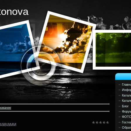
tonova
Главн
Инфор
Катал
Катал
Блог
зование
Фору
ФОТ
Госте
травами
Обрат