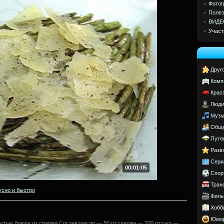
Фотог
Полез
ВИДЕ
Участ
Друг
Комп
Крас
Люди
Музы
Обще
Путе
Разв
Сери
00:01:05
Спор
Тран
усно и быстро
Филь
Хобб
Юмо
остые блюда из спаржи.Состав:масло — 50 гр;спаржа — 200 гр;сыр —