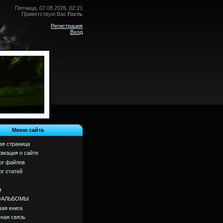
Пятница, 07.08.2026, 02:21
Приветствую Вас
Гость
Регистрация
Вход
Меню сайта
ая страница
мация о сайте
ог файлов
ог статей
м
ОАЛЬБОМЫ
вая книга
ная связь