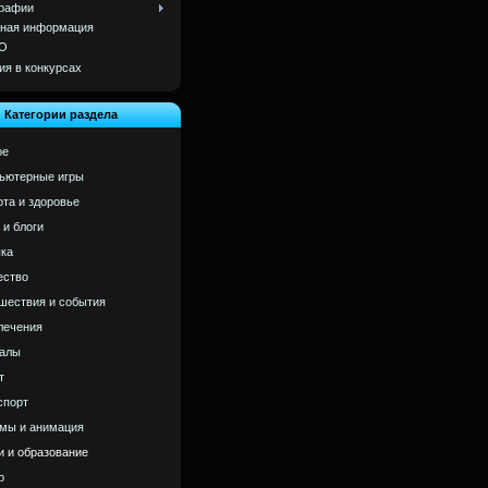
рафии
ная информация
О
ия в конкурсах
Категории раздела
ое
ьютерные игры
ота и здоровье
 и блоги
ка
ство
шествия и события
лечения
алы
т
спорт
мы и анимация
и и образование
р