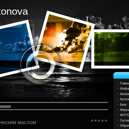
tonova
Главн
Инфор
Катал
Катал
Блог
зование
Фору
ФОТ
Госте
ческим маслом
Обрат