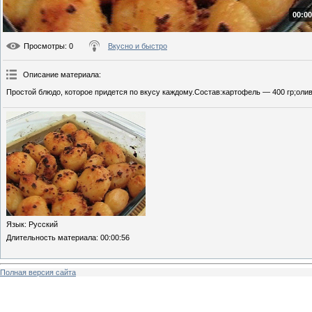
00:00
Просмотры
: 0
Вкусно и быстро
Описание материала
:
Простой блюдо, которое придется по вкусу каждому.Состав:картофель — 400 гр;олив
Язык
: Русский
Длительность материала
: 00:00:56
Полная версия сайта