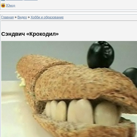
Юмор
Главная
»
Видео
»
Хобби и образование
Сэндвич «Крокодил»