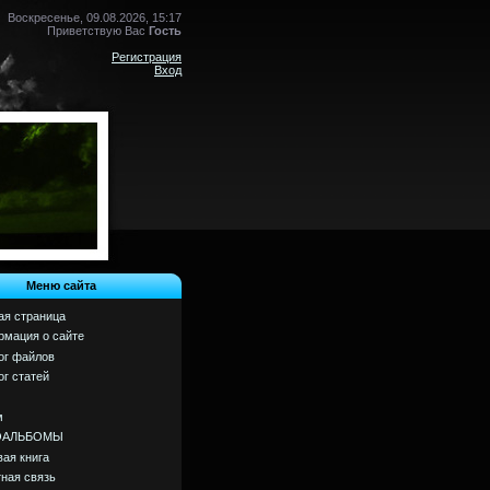
Воскресенье, 09.08.2026, 15:17
Приветствую Вас
Гость
Регистрация
Вход
Меню сайта
ая страница
мация о сайте
ог файлов
ог статей
м
ОАЛЬБОМЫ
вая книга
ная связь