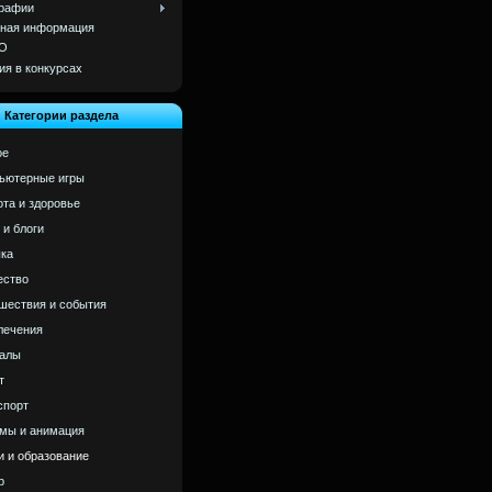
рафии
ная информация
О
ия в конкурсах
Категории раздела
ое
ьютерные игры
ота и здоровье
 и блоги
ка
ство
шествия и события
лечения
алы
т
спорт
мы и анимация
и и образование
р