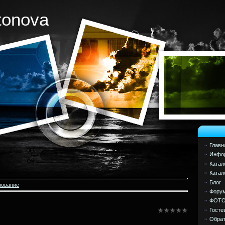
tonova
Главн
Инфор
Катал
Катал
Блог
зование
Фору
ФОТ
Госте
Обрат