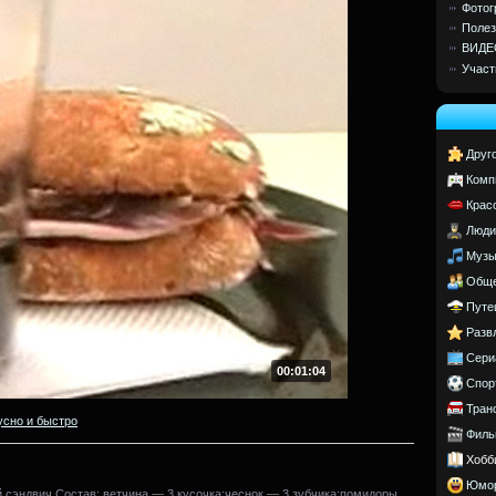
Фотог
Полез
ВИДЕ
Участ
Друг
Комп
Крас
Люди
Музы
Обще
Путе
Разв
Сери
00:01:04
Спор
Тран
усно и быстро
Филь
Хобб
Юмо
 сэндвич.Состав: ветчина — 3 кусочка;чеснок — 3 зубчика;помидоры