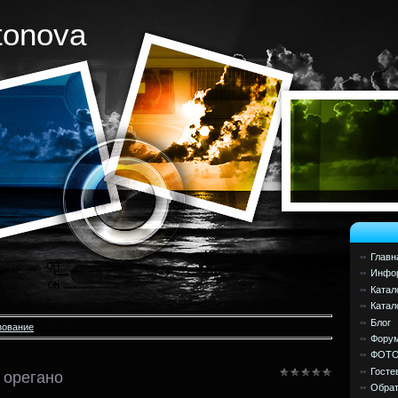
tonova
Главн
Инфор
Катал
Катал
Блог
зование
Фору
ФОТ
Госте
 орегано
Обрат