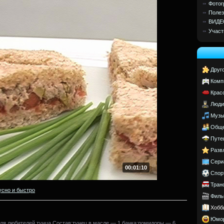
Фотог
Полез
ВИДЕ
Участ
Друг
Комп
Крас
Люди
Музы
Обще
Путе
Разв
Сери
00:01:10
Спор
Тран
усно и быстро
Филь
Хобб
Юмо
ля любителей тунца.Состав:тунец в масле — 1 банка;помидоры — 6