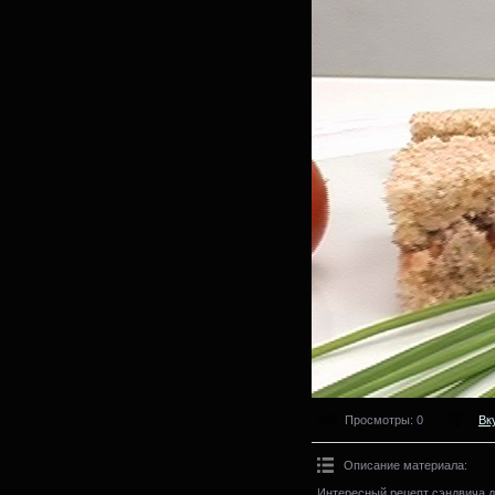
Просмотры
: 0
Вк
Описание материала
:
Интересный рецепт сэндвича д