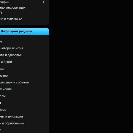
рафии
ная информация
О
ия в конкурсах
Категории раздела
ое
ьютерные игры
ота и здоровье
 и блоги
ка
ство
шествия и события
лечения
алы
т
спорт
мы и анимация
и и образование
р