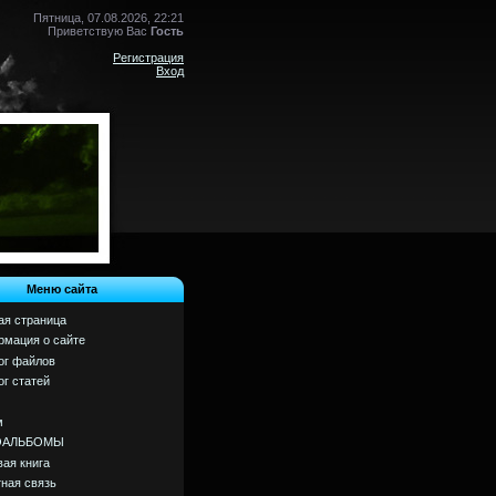
Пятница, 07.08.2026, 22:21
Приветствую Вас
Гость
Регистрация
Вход
Меню сайта
ая страница
мация о сайте
ог файлов
ог статей
м
ОАЛЬБОМЫ
вая книга
ная связь