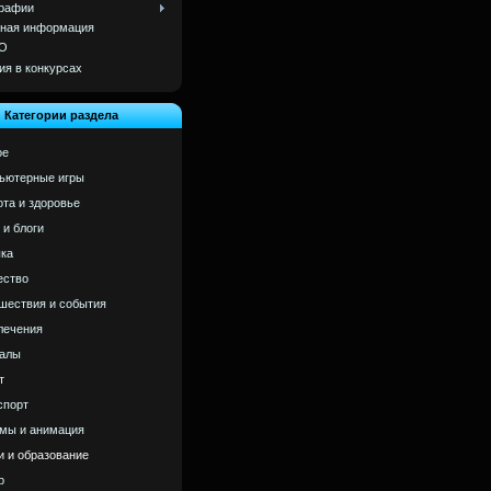
рафии
ная информация
О
ия в конкурсах
Категории раздела
ое
ьютерные игры
ота и здоровье
 и блоги
ка
ство
шествия и события
лечения
алы
т
спорт
мы и анимация
и и образование
р