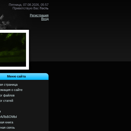
Пятница, 07.08.2026, 05:57
Приветствую Вас
Гость
Регистрация
Вход
Меню сайта
ая страница
мация о сайте
ог файлов
ог статей
м
ОАЛЬБОМЫ
вая книга
ная связь