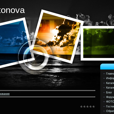
tonova
Главн
Инфор
Катал
Катал
Блог
зование
Фору
ФОТ
Госте
Обрат