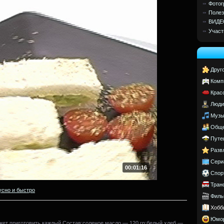
Фотог
Полез
ВИДЕ
Участ
Друг
Комп
Крас
Люди
Музы
Обще
Путе
Разв
Сери
00:01:16
Спор
Тран
усно и быстро
Филь
Хобб
Юмо
жет приготовить каждый.Состав:соленое масло — 120 гр;белый хлеб —