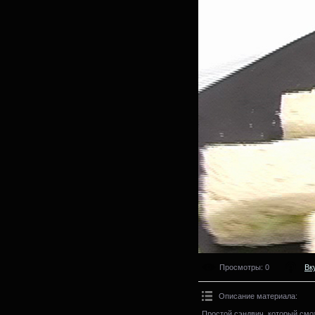
Просмотры
: 0
Вк
Описание материала
:
Простой сэндвич, который смо