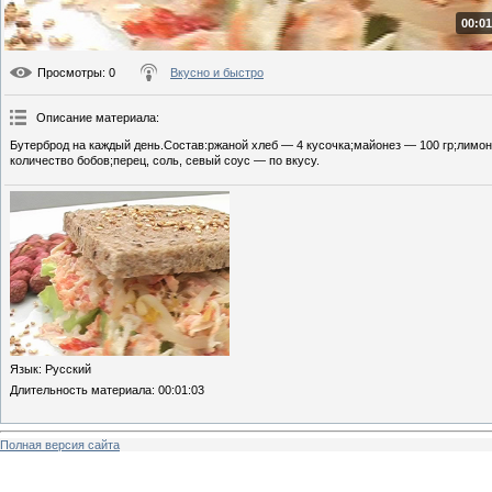
00:01
Просмотры
: 0
Вкусно и быстро
Описание материала
:
Бутерброд на каждый день.Состав:ржаной хлеб — 4 кусочка;майонез — 100 гр;лимон
количество бобов;перец, соль, севый соус — по вкусу.
Язык
: Русский
Длительность материала
: 00:01:03
Полная версия сайта