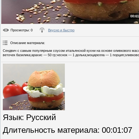
00:01
Просмотры
: 0
Вкусно и быстро
Описание материала
:
Сендвич с самым популярным соусом итальянской кухни на основе оливкового масл
веточек базилика;арахис — 50 гр;чеснок — 1 долька;моцарелла — 1 порция;оливково
Язык
: Русский
Длительность материала
: 00:01:07