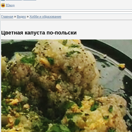
Юмор
Главная
»
Видео
»
Хобби и образование
Цветная капуста по-польски