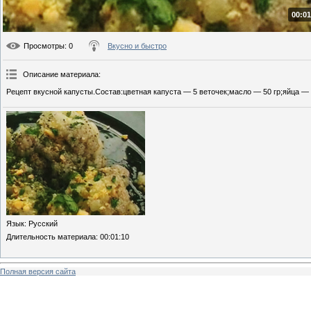
00:01
Просмотры
: 0
Вкусно и быстро
Описание материала
:
Рецепт вкусной капусты.Состав:цветная капуста — 5 веточек;масло — 50 гр;яйца —
Язык
: Русский
Длительность материала
: 00:01:10
Полная версия сайта