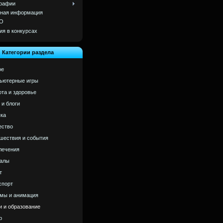
рафии
ная информация
О
ия в конкурсах
Категории раздела
ое
ьютерные игры
ота и здоровье
 и блоги
ка
ство
шествия и события
лечения
алы
т
спорт
мы и анимация
и и образование
р