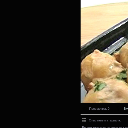
Просмотры
: 0
Вк
Описание материала
:
Рецепт вкусного гарнира из к