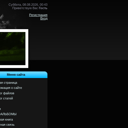
Суббота, 08.08.2026, 00:43
Приветствую Вас
Гость
Регистрация
Вход
Меню сайта
ая страница
мация о сайте
ог файлов
ог статей
м
ОАЛЬБОМЫ
вая книга
ная связь