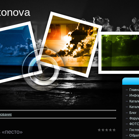
tonova
Главн
Инфор
Катал
Катал
Блог
зование
Фору
ФОТ
Госте
 «песто»
Обрат