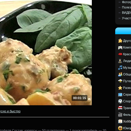
Фотог
Полез
ВИДЕ
Участ
Друг
Комп
Крас
Люди
Музы
Обще
Путе
Разв
Сери
00:01:15
Спор
Тран
усно и быстро
Филь
Хобб
Юмо
артофеля.Состав: каперсы — 50 гр;петрушка — 1 пучок;картофель — 20