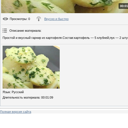
00:01
Просмотры
: 0
Вкусно и быстро
Описание материала
:
Простой и вкусный гарнир из картофеля.Состав:картофель — 5 клубней;лук — 2 штук
Язык
: Русский
Длительность материала
: 00:01:09
Полная версия сайта