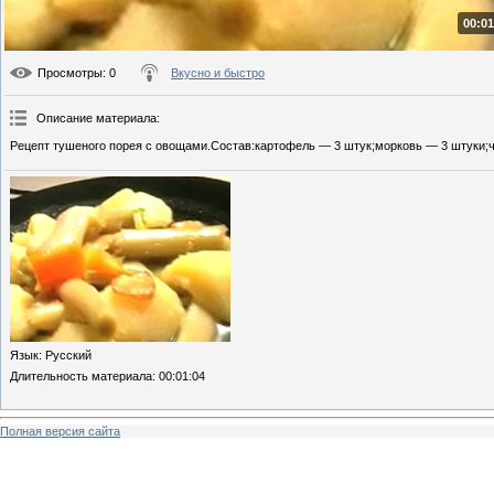
00:01
Просмотры
: 0
Вкусно и быстро
Описание материала
:
Рецепт тушеного порея с овощами.Состав:картофель — 3 штук;морковь — 3 штуки;че
Язык
: Русский
Длительность материала
: 00:01:04
Полная версия сайта