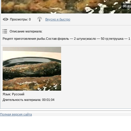
00:01
Просмотры
: 0
Вкусно и быстро
Описание материала
:
Рецепт приготовления рыбы.Состав:форель — 2 штуки;масло — 50 гр;петрушка — 1 
Язык
: Русский
Длительность материала
: 00:01:04
Полная версия сайта