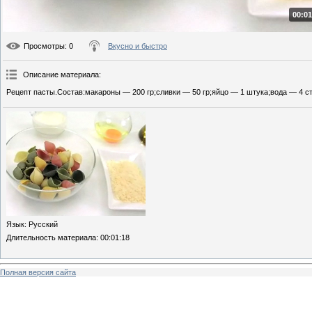
00:01
Просмотры
: 0
Вкусно и быстро
Описание материала
:
Рецепт пасты.Состав:макароны — 200 гр;сливки — 50 гр;яйцо — 1 штука;вода — 4 ст
Язык
: Русский
Длительность материала
: 00:01:18
Полная версия сайта