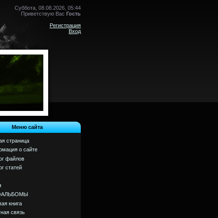
Суббота, 08.08.2026, 05:44
Приветствую Вас
Гость
Регистрация
Вход
Меню сайта
ая страница
мация о сайте
ог файлов
ог статей
м
ОАЛЬБОМЫ
вая книга
ная связь