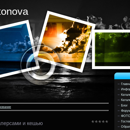
tonova
Главн
Инфор
Катал
Катал
Блог
зование
Фору
ФОТ
Госте
аперсами и кешью
Обрат