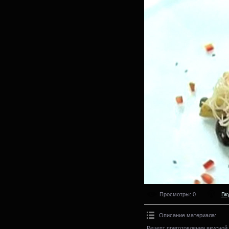
Просмотры
: 0
Вк
Описание материала
:
Рецепт приготовления вкусной