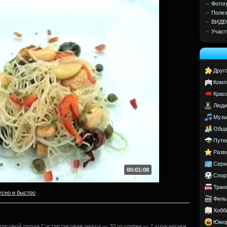
Фотог
Полез
ВИДЕ
Участ
Друг
Комп
Крас
Люди
Музы
Обще
Путе
Разв
Сери
00:01:08
Спор
Тран
усно и быстро
Филь
Хобб
Юмо
 рисовой лапши.Состав:рисовая лапша — 30 гр;оливки — 7 штук;чеснок