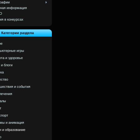
рафии
ная информация
О
ия в конкурсах
Категории раздела
ое
ьютерные игры
ота и здоровье
 и блоги
ка
ство
шествия и события
лечения
алы
т
спорт
мы и анимация
и и образование
р