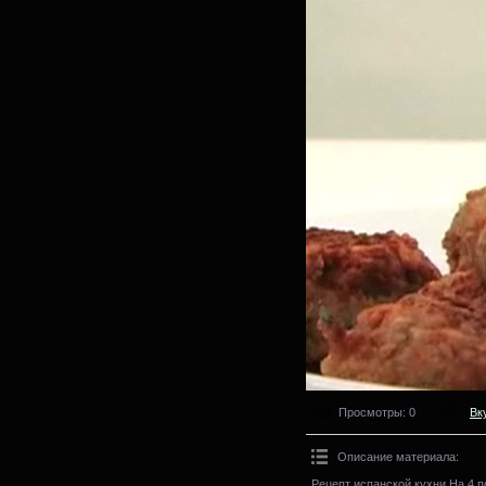
Просмотры
: 0
Вк
Описание материала
:
Рецепт испанской кухни.На 4 