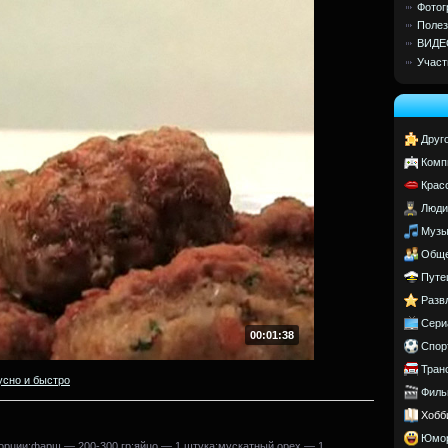
Фотог
Полез
ВИДЕ
Участ
Друг
Комп
Крас
Люди
Музы
Обще
Путе
Разв
Сери
00:01:38
Спор
Тран
усно и быстро
Филь
Хобб
Юмо
порции:фарш — 200-300 гр;яйцо — 1 штука;мускатный орех — 1