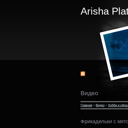
Arisha Pla
Видео
Главная
»
Видео
»
Хобби и обра
Фрикадельки с мят