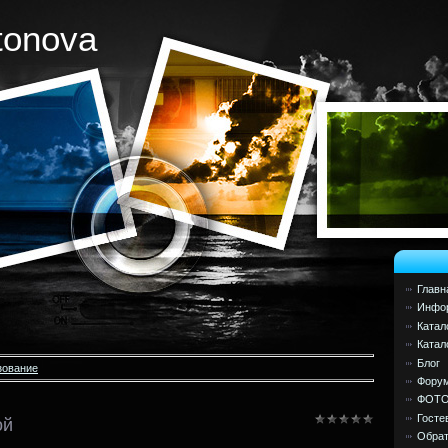
tonova
Главн
Инфор
Катал
Катал
Блог
зование
Фору
ФОТ
Госте
ой
Обрат