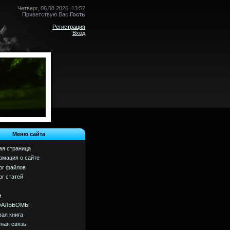
Четверг, 06.08.2026, 13:52
Приветствую Вас
Гость
Регистрация
Вход
Меню сайта
ая страница
мация о сайте
ог файлов
ог статей
м
ОАЛЬБОМЫ
вая книга
ная связь