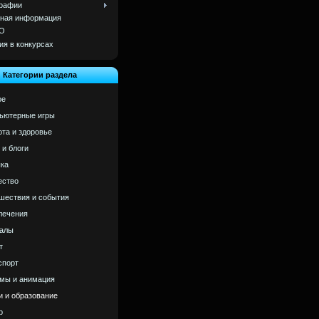
рафии
ная информация
О
ия в конкурсах
Категории раздела
ое
ьютерные игры
ота и здоровье
 и блоги
ка
ство
шествия и события
лечения
алы
т
спорт
мы и анимация
и и образование
р