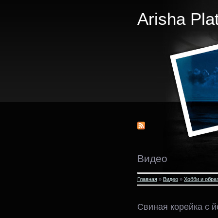
Arisha Pla
Видео
Главная
»
Видео
»
Хобби и обра
Свиная корейка с й