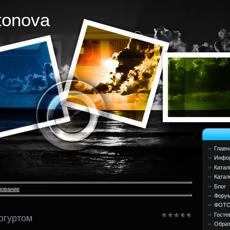
tonova
Главн
Инфор
Катал
Катал
Блог
зование
Фору
ФОТ
Госте
огуртом
Обрат