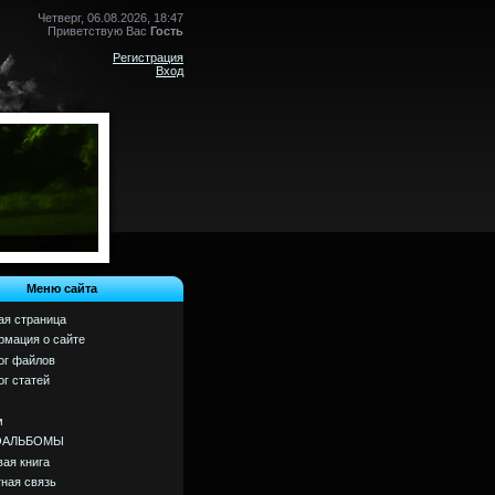
Четверг, 06.08.2026, 18:47
Приветствую Вас
Гость
Регистрация
Вход
Меню сайта
ая страница
мация о сайте
ог файлов
ог статей
м
ОАЛЬБОМЫ
вая книга
ная связь