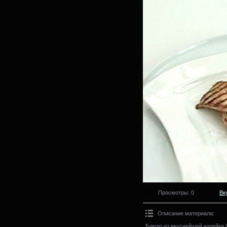
Просмотры
: 0
Вк
Описание материала
:
Блюдо из вкуснейшей корейки.