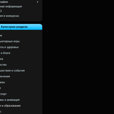
рафии
ная информация
О
ия в конкурсах
Категории раздела
ое
ьютерные игры
ота и здоровье
 и блоги
ка
ство
шествия и события
лечения
алы
т
спорт
мы и анимация
и и образование
р