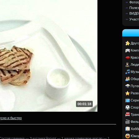
Фотог
Полез
ВИДЕ
Участ
Друг
Комп
Крас
Люди
Музы
Обще
Путе
Разв
Сери
00:01:18
Спор
Тран
усно и быстро
Филь
Хобб
Юмо
Состав:свинина — 3 кусочка;йогурт — 1 чашка;оливковое масло — 1