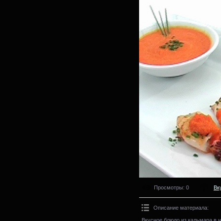
Просмотры
: 0
Вк
Описание материала
:
Вкусное блюдо из кальмара в 