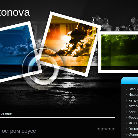
tonova
Главн
Инфор
Катал
Катал
Блог
зование
Фору
ФОТ
Госте
 остром соусе
Обрат