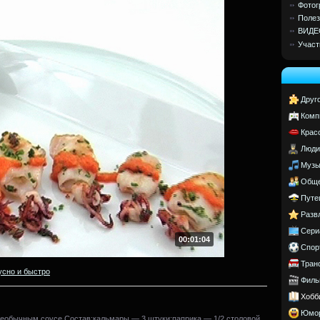
Фотог
Полез
ВИДЕ
Участ
Друг
Комп
Крас
Люди
Музы
Обще
Путе
Разв
Сери
00:01:04
Спор
Тран
усно и быстро
Филь
Хобб
Юмо
необычным соусе.Состав:кальмары — 3 штуки;паприка — 1/2 столовой