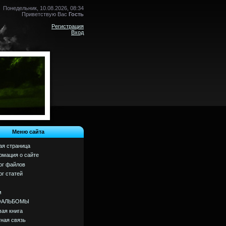
Понедельник, 10.08.2026, 08:34
Приветствую Вас
Гость
Регистрация
Вход
Меню сайта
ая страница
мация о сайте
ог файлов
ог статей
м
ОАЛЬБОМЫ
вая книга
ная связь