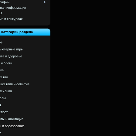
рафии
ная информация
О
ия в конкурсах
Категории раздела
ое
ьютерные игры
ота и здоровье
 и блоги
ка
ство
шествия и события
лечения
алы
т
спорт
мы и анимация
и и образование
р