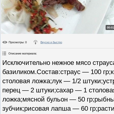
00:01
Просмотры
: 0
Вкусно и быстро
Описание материала
:
Исключительно нежное мясо страус
базиликом.Состав:страус — 100 гр;к
столовая ложка;лук — 1/2 штуки;ус
перец — 2 штуки;сахар — 1 столова
ложка;мясной бульон — 50 гр;рыбны
зубчик;рисовая лапша — 60 гр;расти