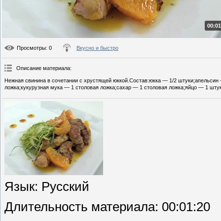
00:01
Просмотры
: 0
Вкусно и быстро
Описание материала
:
Нежная свинина в сочетании с хрустящей юккой.Состав:юкка — 1/2 штуки;апельсин 
ложка;кукурузная мука — 1 столовая ложка;сахар — 1 столовая ложка;яйцо — 1 штук
Язык
: Русский
Длительность материала
: 00:01:20