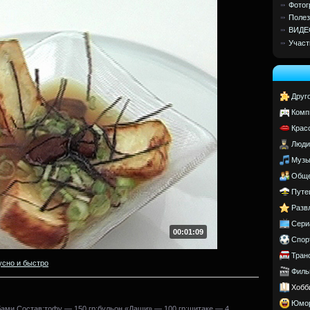
Фотог
Полез
ВИДЕ
Участ
Друг
Комп
Крас
Люди
Музы
Обще
Путе
Разв
Сери
00:01:09
Спор
Тран
усно и быстро
Филь
Хобб
Юмо
бами.Состав:тофу — 150 гр;бульон «Даши» — 100 гр;шитаке — 4