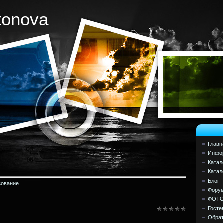
tonova
Главн
Инфор
Катал
Катал
Блог
зование
Фору
ФОТ
Госте
Обрат