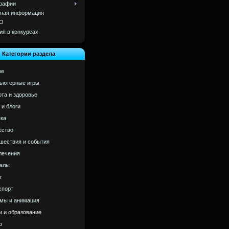
рафии
ная информация
О
ия в конкурсах
Категории раздела
ое
ьютерные игры
ота и здоровье
 и блоги
ка
ство
шествия и события
лечения
алы
т
спорт
мы и анимация
и и образование
р