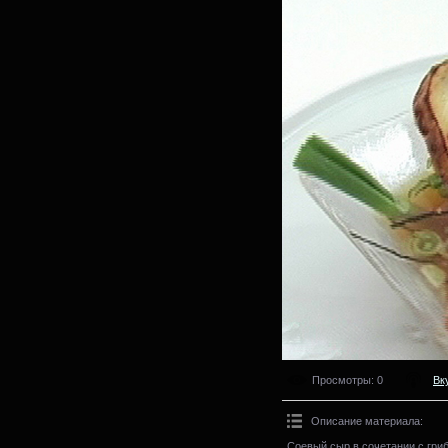
Просмотры
: 0
Вк
Описание материала
:
Соевый сыр в сочетании с гри