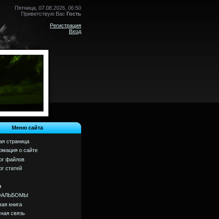
Пятница, 07.08.2026, 06:50
Приветствую Вас
Гость
Регистрация
Вход
Меню сайта
ая страница
мация о сайте
ог файлов
ог статей
м
ОАЛЬБОМЫ
вая книга
ная связь