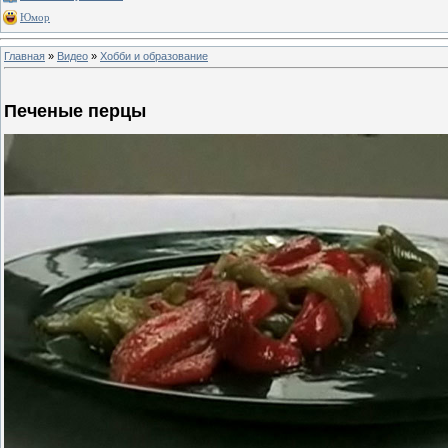
Юмор
Главная
»
Видео
»
Хобби и образование
Печеные перцы