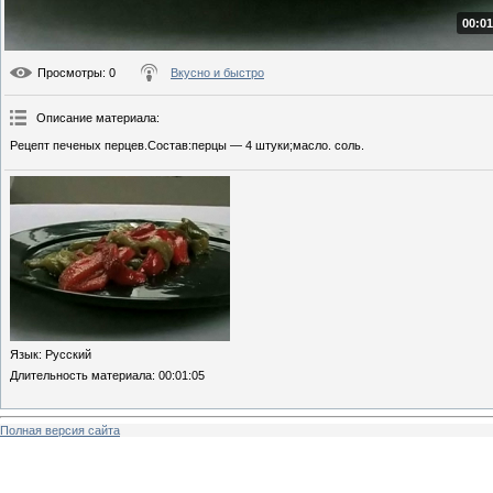
00:01
Просмотры
: 0
Вкусно и быстро
Описание материала
:
Рецепт печеных перцев.Состав:перцы — 4 штуки;масло. соль.
Язык
: Русский
Длительность материала
: 00:01:05
Полная версия сайта