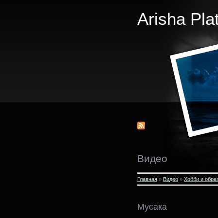
Arisha Pla
Видео
Главная
»
Видео
»
Хобби и обра
Мусака