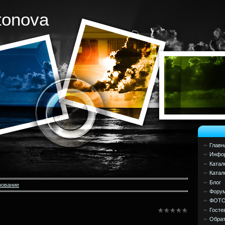
tonova
Главн
Инфор
Катал
Катал
Блог
зование
Фору
ФОТ
Госте
Обрат