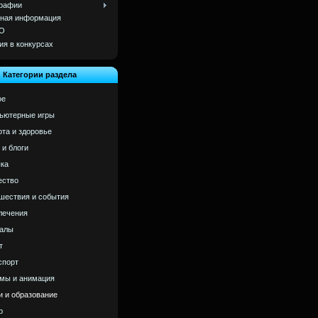
рафии
ная информация
О
ия в конкурсах
Категории раздела
ое
ьютерные игры
ота и здоровье
 и блоги
ка
ство
шествия и события
лечения
алы
т
спорт
мы и анимация
и и образование
р