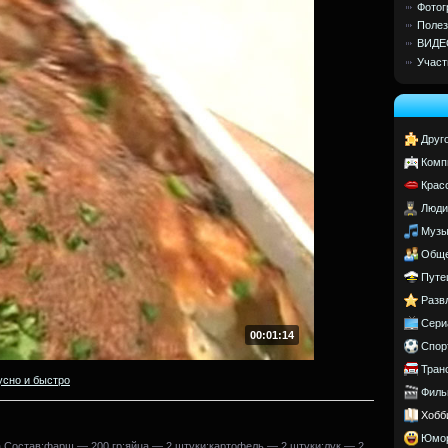
Фотог
Полез
ВИДЕ
Участ
Друг
Комп
Крас
Люди
Музы
Обще
Путе
Разв
Сери
00:01:14
Спор
Тран
усно и быстро
Филь
Хобб
Юмо
а.Состав:фарш — 200 гр;яйца — 2 штуки;картофель — 2 штуки;лук — 2