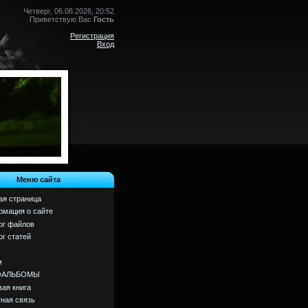
Четверг, 06.08.2026, 20:52
Приветствую Вас
Гость
Регистрация
Вход
Меню сайта
ая страница
мация о сайте
ог файлов
ог статей
м
ОАЛЬБОМЫ
вая книга
ная связь