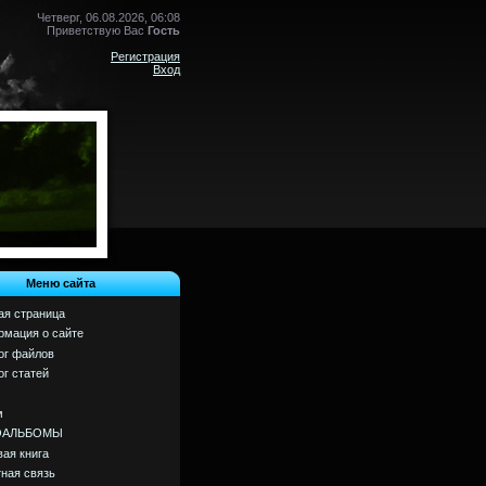
Четверг, 06.08.2026, 06:08
Приветствую Вас
Гость
Регистрация
Вход
Меню сайта
ая страница
мация о сайте
ог файлов
ог статей
м
ОАЛЬБОМЫ
вая книга
ная связь