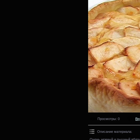
Просмотры
: 0
Вк
Описание материала
:
Очень нежный и пышный яблочн