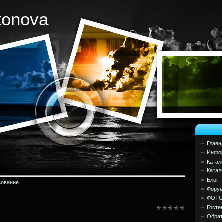
tonova
Главн
Инфор
Катал
Катал
Блог
зование
Фору
ФОТ
Госте
Обрат