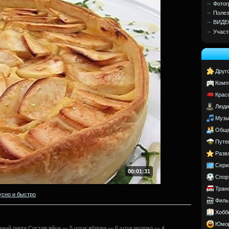
Фотог
Полез
ВИДЕ
Участ
Друг
Комп
Крас
Люди
Музы
Обще
Путе
Разв
Сери
00:01:31
Спор
Тран
усно и быстро
Филь
Хобб
Юмо
ый пирог.Состав:яйца — 5 штук;яблоки — 6 штук;молоко — 4