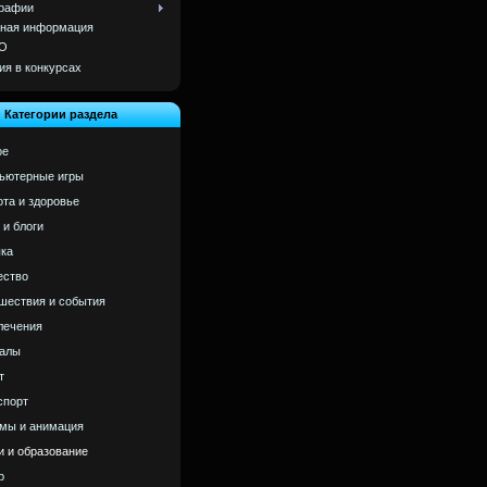
рафии
ная информация
О
ия в конкурсах
Категории раздела
ое
ьютерные игры
ота и здоровье
 и блоги
ка
ство
шествия и события
лечения
алы
т
спорт
мы и анимация
и и образование
р