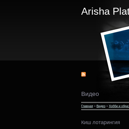
Arisha Pla
Видео
Главная
»
Видео
»
Хобби и обра
Киш лотарингия