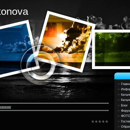
tonova
Главн
Инфор
Катал
Катал
Блог
зование
Фору
ФОТ
Госте
Обрат