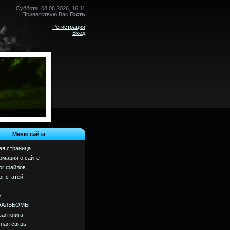
Суббота, 08.08.2026, 16:11
Приветствую Вас
Гость
Регистрация
Вход
Меню сайта
ая страница
мация о сайте
ог файлов
ог статей
м
ОАЛЬБОМЫ
вая книга
ная связь