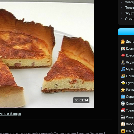
Фотог
Полез
ВИДЕ
Участ
Друг
Комп
Крас
Люди
Музы
Обще
Путе
Разв
Сери
00:01:14
Спор
Тран
усно и быстро
Филь
Хобб
Юмо
песочного теста и сырной начинкой.Состав:сыр — 1 чашка;бекон — 1