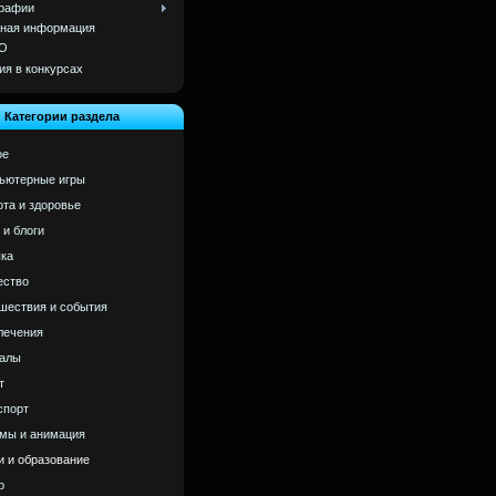
рафии
ная информация
О
ия в конкурсах
Категории раздела
ое
ьютерные игры
ота и здоровье
 и блоги
ка
ство
шествия и события
лечения
алы
т
спорт
мы и анимация
и и образование
р