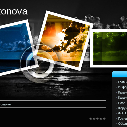
tonova
Главн
Инфор
Катал
Катал
Блог
зование
Фору
ФОТ
Госте
Обрат