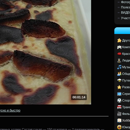
Фотог
Полез
ВИДЕ
Участ
Друг
Комп
Крас
Люди
Музы
Обще
Путе
Разв
Сери
00:01:14
Спор
Тран
усно и быстро
Филь
Хобб
Юмо
омных хозяек.Состав:сахар — 150 гр;корица — 2 палочки;миндаль —