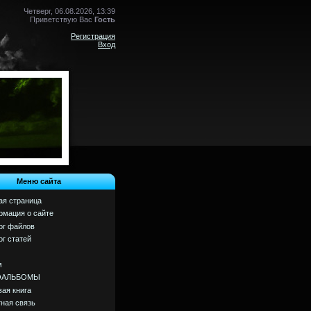
Четверг, 06.08.2026, 13:39
Приветствую Вас
Гость
Регистрация
Вход
Меню сайта
ая страница
мация о сайте
ог файлов
ог статей
м
ОАЛЬБОМЫ
вая книга
ная связь