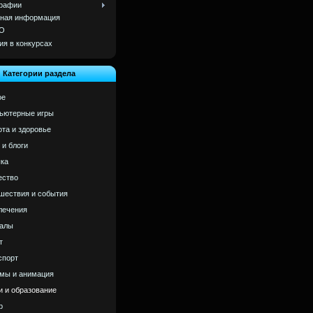
рафии
ная информация
О
ия в конкурсах
Категории раздела
ое
ьютерные игры
ота и здоровье
 и блоги
ка
ство
шествия и события
лечения
алы
т
спорт
мы и анимация
и и образование
р