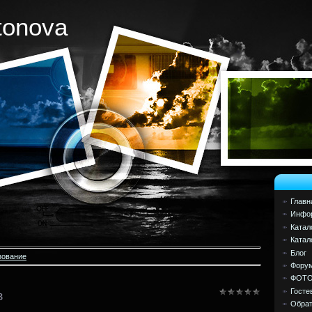
tonova
Главн
Инфор
Катал
Катал
Блог
зование
Фору
ФОТ
Госте
з
Обрат