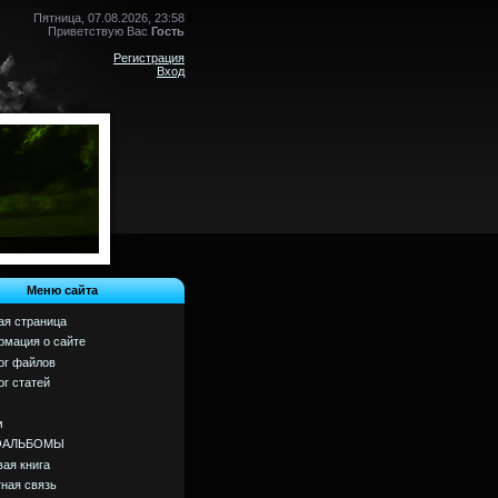
Пятница, 07.08.2026, 23:58
Приветствую Вас
Гость
Регистрация
Вход
Меню сайта
ая страница
мация о сайте
ог файлов
ог статей
м
ОАЛЬБОМЫ
вая книга
ная связь