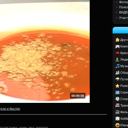
Фотог
Полез
ВИДЕ
Участ
Друг
Комп
Крас
Люди
Музы
Обще
Путе
Разв
Сери
00:00:59
Спор
Тран
усно и быстро
Филь
Хобб
Юмо
остав:тыква, изюм, мед, миндаль.