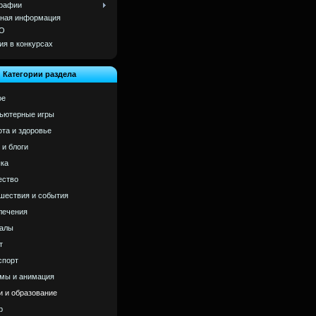
рафии
ная информация
О
ия в конкурсах
Категории раздела
ое
ьютерные игры
ота и здоровье
 и блоги
ка
ство
шествия и события
лечения
алы
т
спорт
мы и анимация
и и образование
р