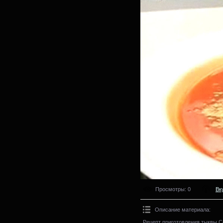
Просмотры
: 0
Вк
Описание материала
:
Рецепт приготовления тыквы.С