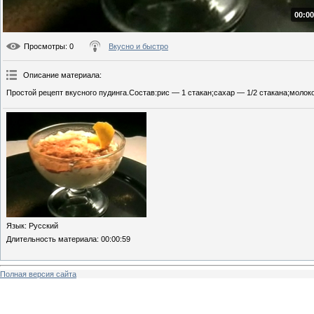
00:00
Просмотры
: 0
Вкусно и быстро
Описание материала
:
Простой рецепт вкусного пудинга.Состав:рис — 1 стакан;сахар — 1/2 стакана;молок
Язык
: Русский
Длительность материала
: 00:00:59
Полная версия сайта