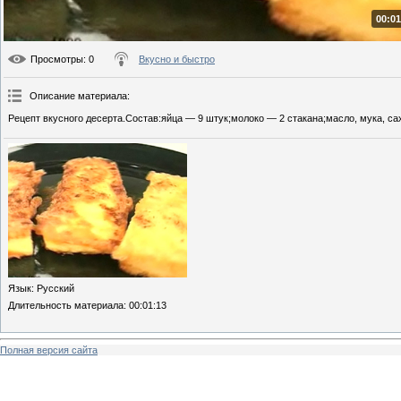
00:01
Просмотры
: 0
Вкусно и быстро
Описание материала
:
Рецепт вкусного десерта.Состав:яйца — 9 штук;молоко — 2 стакана;масло, мука, сах
Язык
: Русский
Длительность материала
: 00:01:13
Полная версия сайта