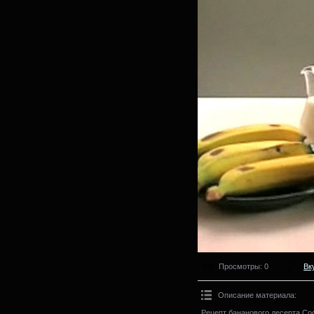
Просмотры
: 0
Вк
Описание материала
:
Рецепт бананового десерта.Со