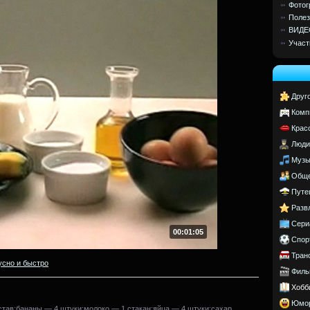
Фотог
Полез
ВИДЕ
Участ
Друг
Комп
Крас
Люди
Музы
Обще
Путе
Разв
Сери
00:01:05
Спор
Тран
усно и быстро
Филь
Хобб
Юмо
став:бананы — 4 штуки;молоко — 1 стакан;яйца — 4 штуки;сахар,