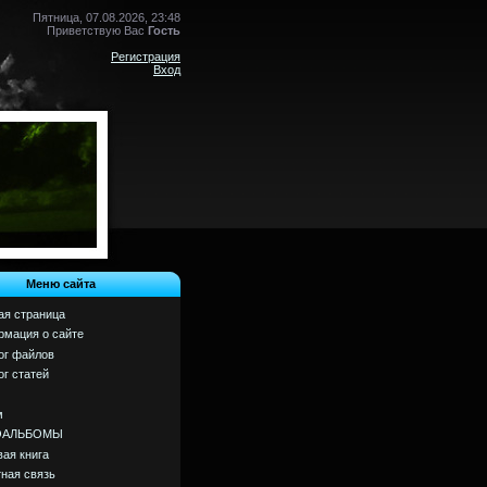
Пятница, 07.08.2026, 23:48
Приветствую Вас
Гость
Регистрация
Вход
Меню сайта
ая страница
мация о сайте
ог файлов
ог статей
м
ОАЛЬБОМЫ
вая книга
ная связь