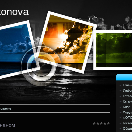
tonova
Главн
Инфор
Катал
Катал
Блог
зование
Фору
ФОТ
Госте
ананом
Обрат