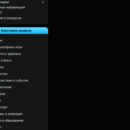
рафии
ная информация
О
ия в конкурсах
Категории раздела
ое
ьютерные игры
ота и здоровье
 и блоги
ка
ство
шествия и события
лечения
алы
т
спорт
мы и анимация
и и образование
р