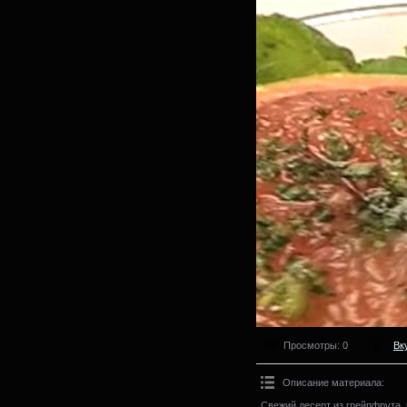
Просмотры
: 0
Вк
Описание материала
:
Свежий десерт из грейпфрута,