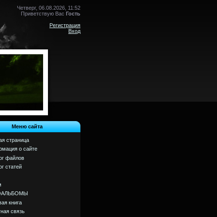
Четверг, 06.08.2026, 11:52
Приветствую Вас
Гость
Регистрация
Вход
Меню сайта
ая страница
мация о сайте
ог файлов
ог статей
м
ОАЛЬБОМЫ
вая книга
ная связь