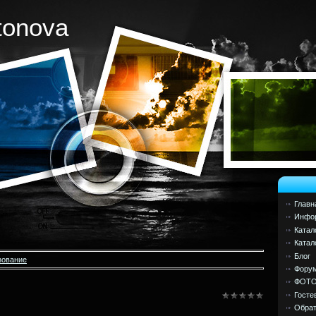
tonova
Главн
Инфор
Катал
Катал
Блог
зование
Фору
ФОТ
Госте
Обрат