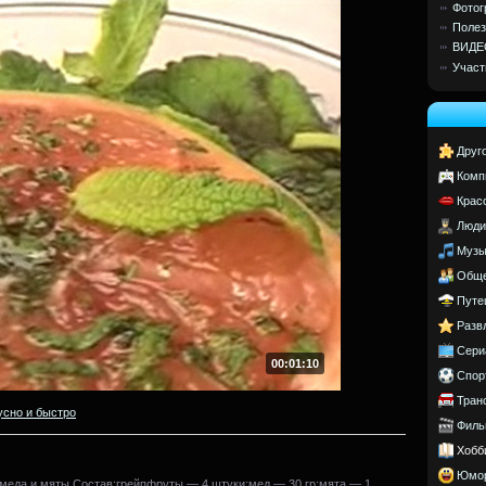
Фотог
Полез
ВИДЕ
Участ
Друг
Комп
Крас
Люди
Музы
Обще
Путе
Разв
Сери
00:01:10
Спор
Тран
усно и быстро
Филь
Хобб
Юмо
 меда и мяты.Состав:грейпфруты — 4 штуки;мед — 30 гр;мята — 1