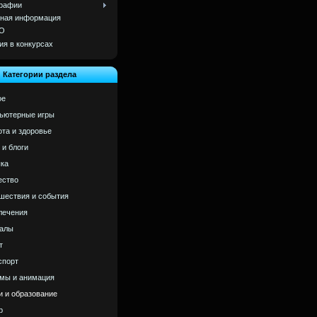
рафии
ная информация
О
ия в конкурсах
Категории раздела
ое
ьютерные игры
ота и здоровье
 и блоги
ка
ство
шествия и события
лечения
алы
т
спорт
мы и анимация
и и образование
р