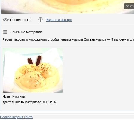
00:01
Просмотры
: 0
Вкусно и быстро
Описание материала
:
Рецепт вкусного мороженого с добавлением корицы.Состав:корица — 5 палочек;моло
Язык
: Русский
Длительность материала
: 00:01:14
Полная версия сайта