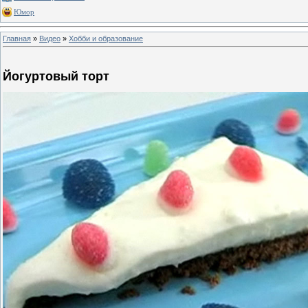
Юмор
Главная
»
Видео
»
Хобби и образование
Йогуртовый торт